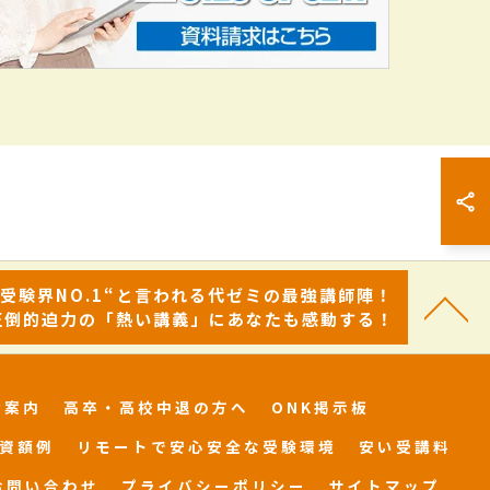
“受験界NO.1“と言われる代ゼミの最強講師陣！
圧倒的迫力の「熱い講義」にあなたも感動する！
舎案内
高卒・高校中退の方へ
ONK掲示板
資額例
リモートで安心安全な受験環境
安い受講料
お問い合わせ
プライバシーポリシー
サイトマップ