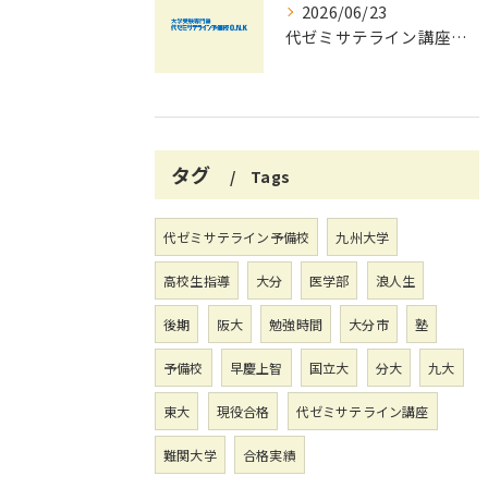
2026/06/23
代ゼミサテライン講座を活用した夏期講習会で共通テストの最新傾向と対策を徹底攻略する方法
タグ
Tags
代ゼミサテライン予備校
九州大学
高校生指導
大分
医学部
浪人生
後期
阪大
勉強時間
大分市
塾
予備校
早慶上智
国立大
分大
九大
東大
現役合格
代ゼミサテライン講座
難関大学
合格実績