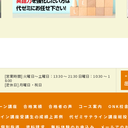
7
[営業時間] 火曜日～土曜日：13:30 ～ 21:30 日曜日：10:30 ～ 1
8:00
[定休日] 月曜日・祝日
ーン講座
合格実績
合格者の声
コース案内
ONK校
ライン講座受講生の成績上昇例
代ゼミサテライン講座総投
個別指導
資料請求
無料体験のお申込み
メールでの