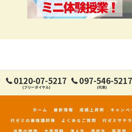
0120-07-5217
097-546-521
(フリーダイヤル)
(代表)
ホーム
最新情報
成績上昇例
キャンペ
代ゼミの最強講師陣
よくあるご質問
代ゼミサテ
当塾の特徴
大学受験
浪人生
高校生
医学部