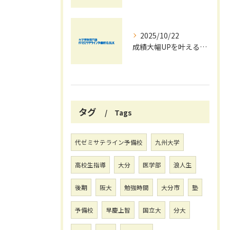
2025/10/22
成績大幅UPを叶える秋の効率学習法
タグ
Tags
代ゼミサテライン予備校
九州大学
高校生指導
大分
医学部
浪人生
後期
阪大
勉強時間
大分市
塾
予備校
早慶上智
国立大
分大