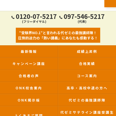
0120-07-5217
097-546-5217
(フリーダイヤル)
(代表)
“受験界NO.1“と言われる代ゼミの最強講師陣！
圧倒的迫力の「熱い講義」にあなたも感動する！
最新情報
成績上昇例
キャンペーン講座
合格実績
合格者の声
コース案内
ONK校舎案内
高卒・高校中退の方へ
ONK掲示板
代ゼミの最強講師陣
代ゼミサテライン講座受講生
よくあるご質問