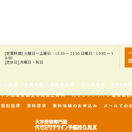
7
[営業時間] 火曜日～土曜日：13:30 ～ 21:30 日曜日：10:30 ～ 1
8:00
[定休日] 月曜日・祝日
ーン講座
合格実績
合格者の声
コース案内
ONK校
ライン講座受講生の成績上昇例
代ゼミサテライン講座総投
個別指導
資料請求
無料体験のお申込み
メールでの