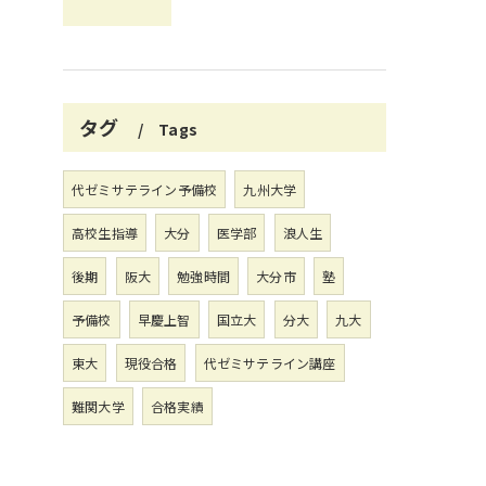
タグ
Tags
代ゼミサテライン予備校
九州大学
高校生指導
大分
医学部
浪人生
後期
阪大
勉強時間
大分市
塾
予備校
早慶上智
国立大
分大
九大
東大
現役合格
代ゼミサテライン講座
難関大学
合格実績