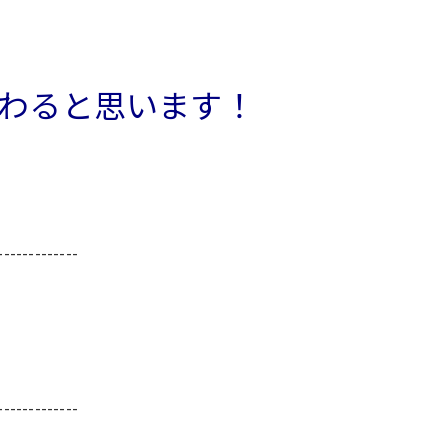
わると思います！
-------------
-------------