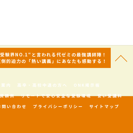
“受験界NO.1“と言われる代ゼミの最強講師陣！
圧倒的迫力の「熱い講義」にあなたも感動する！
舎案内
高卒・高校中退の方へ
ONK掲示板
資額例
リモートで安心安全な受験環境
安い受講料
お問い合わせ
プライバシーポリシー
サイトマップ