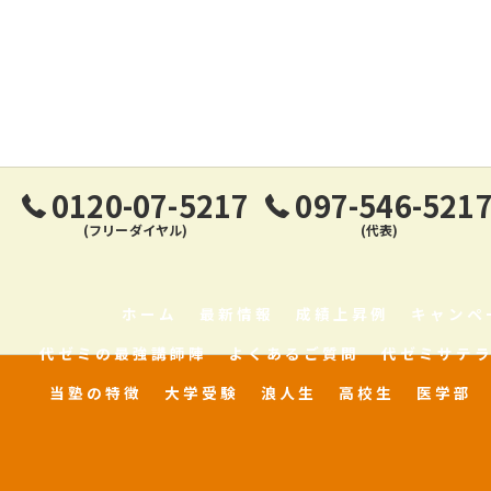
0120-07-5217
097-546-521
(フリーダイヤル)
(代表)
ホーム
最新情報
成績上昇例
キャンペ
代ゼミの最強講師陣
よくあるご質問
代ゼミサテ
当塾の特徴
大学受験
浪人生
高校生
医学部