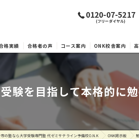
0120-07-5217
(フリーダイヤル)
合格実績
合格者の声
コース案内
ONK校舎案内
学受験を目指して本格的に勉
市の塾なら大学受験専門塾 代ゼミサテライン予備校O.N.K
ONK掲示板