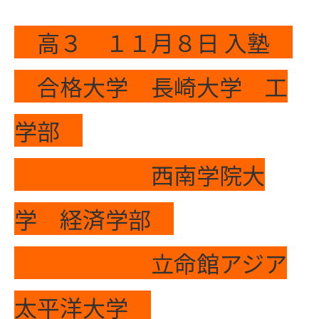
高３ １１月８日 入塾
合格大学 長崎大学 工
学部
西南学院大
学 経済学部
立命館アジア
太平洋大学