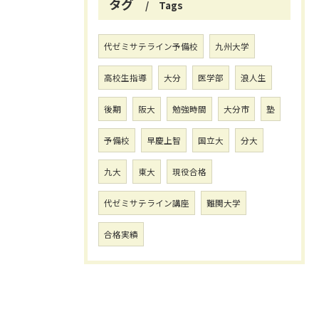
タグ
Tags
代ゼミサテライン予備校
九州大学
高校生指導
大分
医学部
浪人生
後期
阪大
勉強時間
大分市
塾
予備校
早慶上智
国立大
分大
九大
東大
現役合格
代ゼミサテライン講座
難関大学
合格実績