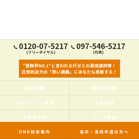
0120-07-5217
097-546-5217
(フリーダイヤル)
(代表)
“受験界NO.1“と言われる代ゼミの最強講師陣！
圧倒的迫力の「熱い講義」にあなたも感動する！
最新情報
成績上昇例
キャンペーン講座
合格実績
合格者の声
コース案内
ONK校舎案内
高卒・高校中退の方へ