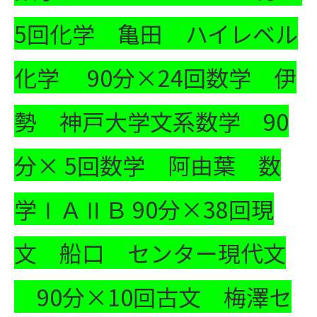
5回
化学 亀田 ハイレベル
化学 90分×24回
数学 伊
勢 神戸大学文系数学 90
分× 5回
数学 阿由葉 数
学ⅠＡⅡＢ 90分×38回
現
文 船口 センター現代文
90分×10回
古文 梅澤セ