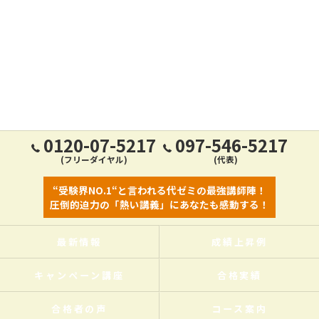
0120-07-5217
097-546-5217
(フリーダイヤル)
(代表)
“受験界NO.1“と言われる代ゼミの最強講師陣！
圧倒的迫力の「熱い講義」にあなたも感動する！
最新情報
成績上昇例
キャンペーン講座
合格実績
合格者の声
コース案内