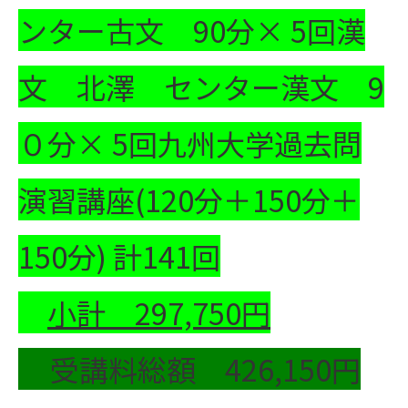
ンター古文 90分× 5回
漢
文 北澤 センター漢文 9
０分× 5回
九州大学過去問
演習講座(120分＋150分＋
150分)
計141回
小計
297,750
円
受講料総額 426,150円