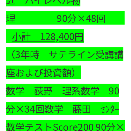
理 90分×48回
小計
128,400
円
（3年時 サテライン受講講
座および投資額）
数学 荻野 理系数学 90
分×34回
数学 藤田 ｾﾝﾀｰ
数学テストScore200 90分×