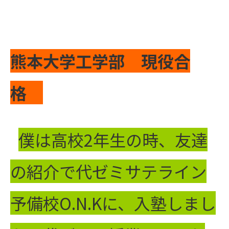
熊本大学工学部 現役合
格
僕は高校2年生の時、友達
の紹介で代ゼミサテライン
予備校O.N.Kに、入塾しまし