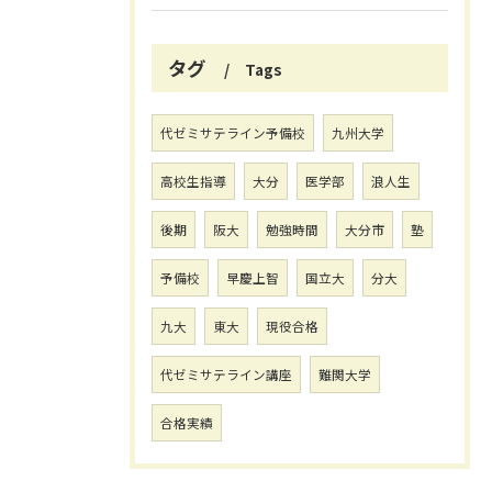
タグ
Tags
代ゼミサテライン予備校
九州大学
高校生指導
大分
医学部
浪人生
後期
阪大
勉強時間
大分市
塾
予備校
早慶上智
国立大
分大
九大
東大
現役合格
代ゼミサテライン講座
難関大学
合格実績