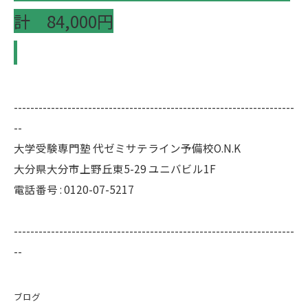
計 84,000円
--------------------------------------------------------------------
--
大学受験専門塾 代ゼミサテライン予備校O.N.K
大分県大分市上野丘東5-29 ユニバビル1F
電話番号 : 0120-07-5217
--------------------------------------------------------------------
--
ブログ