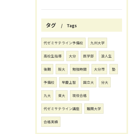
タグ
Tags
代ゼミサテライン予備校
九州大学
高校生指導
大分
医学部
浪人生
後期
阪大
勉強時間
大分市
塾
予備校
早慶上智
国立大
分大
九大
東大
現役合格
代ゼミサテライン講座
難関大学
合格実績