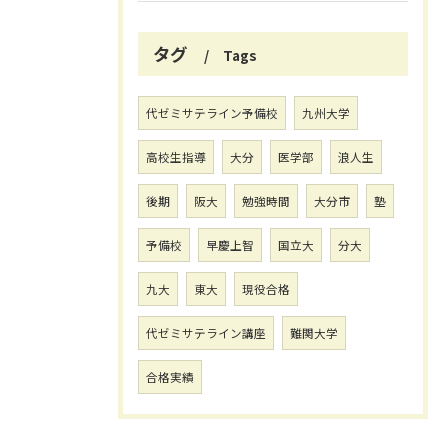
タグ
Tags
代ゼミサテライン予備校
九州大学
高校生指導
大分
医学部
浪人生
後期
阪大
勉強時間
大分市
塾
予備校
早慶上智
国立大
分大
九大
東大
現役合格
代ゼミサテライン講座
難関大学
合格実績