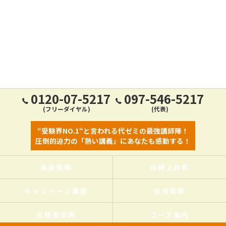
0120-07-5217
097-546-5217
(フリーダイヤル)
(代表)
“受験界NO.1“と言われる代ゼミの最強講師陣！
圧倒的迫力の「熱い講義」にあなたも感動する！
最新情報
成績上昇例
キャンペーン講座
合格実績
合格者の声
コース案内