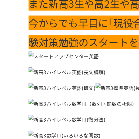
また新高3生や高2生や
今からでも早目に｢現役
験対策勉強のスタートを