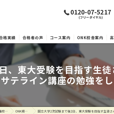
0120-07-5217
(フリーダイヤル)
合格実績
合格者の声
コース案内
ONK校舎案内
2日、東大受験を目指す生徒
てサテライン講座の勉強をし
大分県大分市の塾なら大学受験専門塾 代ゼミサテライン予備校O.N.K
ONK掲示板
国立大学2次試験まで後2日、東大受験を目指す生徒さんが