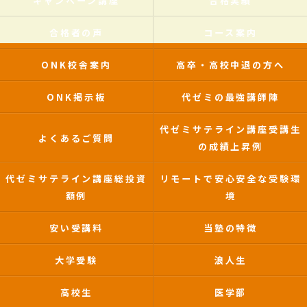
キャンペーン講座
合格実績
合格者の声
コース案内
ONK校舎案内
高卒・高校中退の方へ
ONK掲示板
代ゼミの最強講師陣
代ゼミサテライン講座受講生
よくあるご質問
の成績上昇例
代ゼミサテライン講座総投資
リモートで安心安全な受験環
額例
境
安い受講料
当塾の特徴
大学受験
浪人生
高校生
医学部