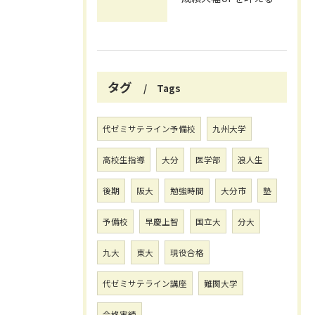
タグ
Tags
代ゼミサテライン予備校
九州大学
高校生指導
大分
医学部
浪人生
後期
阪大
勉強時間
大分市
塾
予備校
早慶上智
国立大
分大
九大
東大
現役合格
代ゼミサテライン講座
難関大学
合格実績