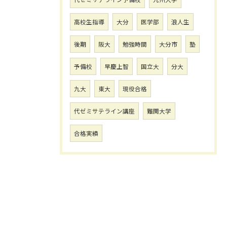
高校生指導
大分
医学部
浪人生
後期
阪大
勉強時間
大分市
塾
予備校
早慶上智
国立大
分大
九大
東大
現役合格
代ゼミサテライン講座
難関大学
合格実績