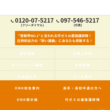
0120-07-5217
097-546-5217
(フリーダイヤル)
(代表)
“受験界NO.1“と言われる代ゼミの最強講師陣！
圧倒的迫力の「熱い講義」にあなたも感動する！
最新情報
成績上昇例
キャンペーン講座
合格実績
合格者の声
コース案内
ONK校舎案内
高卒・高校中退の方へ
ONK掲示板
代ゼミの最強講師陣