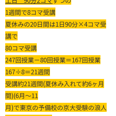
土日
90
分
2
コマ
ずつの
1週間で8コマ受講
夏休みの20日間は1日90分×4コマ受
講で
80コマ受講
247回授業－80回授業＝167回授業
167÷8＝21週間
受講約21週間(夏休み入れて約6ヶ月
間)(6月～11
月)で東京の予備校の京大受験の浪人