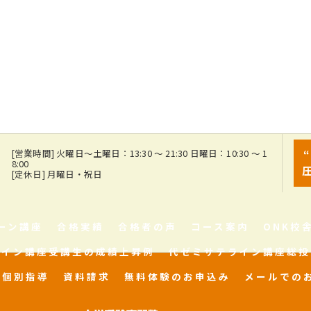
7
[営業時間] 火曜日～土曜日：13:30 ～ 21:30 日曜日：10:30 ～ 1
8:00
[定休日] 月曜日・祝日
ーン講座
合格実績
合格者の声
コース案内
ONK校
ライン講座受講生の成績上昇例
代ゼミサテライン講座総投
個別指導
資料請求
無料体験のお申込み
メールでの