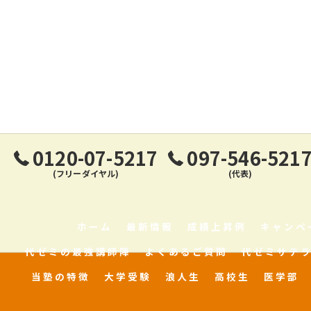
0120-07-5217
097-546-521
(フリーダイヤル)
(代表)
ホーム
最新情報
成績上昇例
キャンペ
代ゼミの最強講師陣
よくあるご質問
代ゼミサテ
当塾の特徴
大学受験
浪人生
高校生
医学部