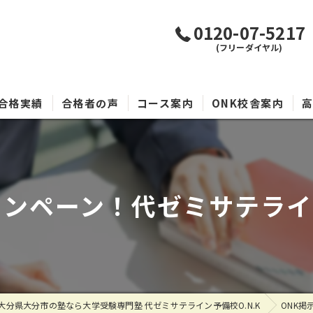
0120-07-5217
(フリーダイヤル)
合格実績
合格者の声
コース案内
ONK校舎案内
ンペーン！代ゼミサテライン
大分県大分市の塾なら大学受験専門塾 代ゼミサテライン予備校O.N.K
ONK掲