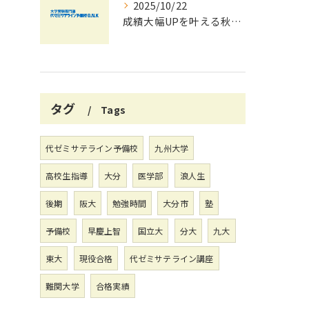
2025/10/22
成績大幅UPを叶える秋の効率学習法
タグ
Tags
代ゼミサテライン予備校
九州大学
高校生指導
大分
医学部
浪人生
後期
阪大
勉強時間
大分市
塾
予備校
早慶上智
国立大
分大
九大
東大
現役合格
代ゼミサテライン講座
難関大学
合格実績