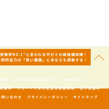
“受験界NO.1“と言われる代ゼミの最強講師陣！
圧倒的迫力の「熱い講義」にあなたも感動する！
舎案内
高卒・高校中退の方へ
ONK掲示板
資額例
リモートで安心安全な受験環境
安い受講料
お問い合わせ
プライバシーポリシー
サイトマップ