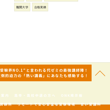
難関大学
合格実績
“受験界NO.1“と言われる代ゼミの最強講師陣！
圧倒的迫力の「熱い講義」にあなたも感動する！
舎案内
高卒・高校中退の方へ
ONK掲示板
資額例
リモートで安心安全な受験環境
安い受講料