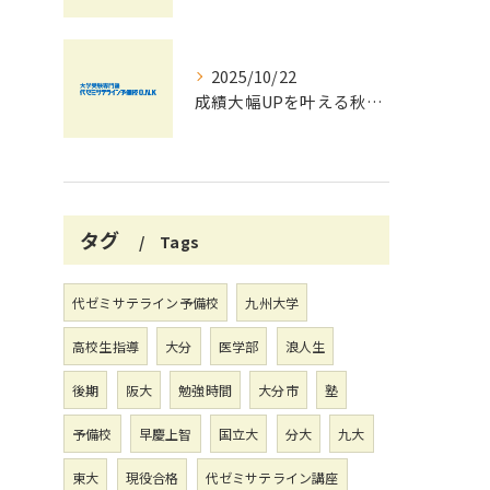
2025/10/22
成績大幅UPを叶える秋の効率学習法
タグ
Tags
代ゼミサテライン予備校
九州大学
高校生指導
大分
医学部
浪人生
後期
阪大
勉強時間
大分市
塾
予備校
早慶上智
国立大
分大
九大
東大
現役合格
代ゼミサテライン講座