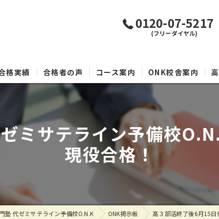
0120-07-5217
(フリーダイヤル)
合格実績
合格者の声
コース案内
ONK校舎案内
代ゼミサテライン予備校O.N
現役合格！
塾 代ゼミサテライン予備校O.N.K
ONK掲示板
高３部活終了後6月15日