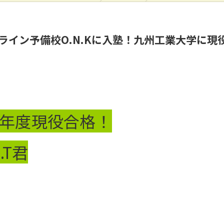
ライン予備校O.N.Kに入塾！九州工業大学に現
年度現役合格！
.T君