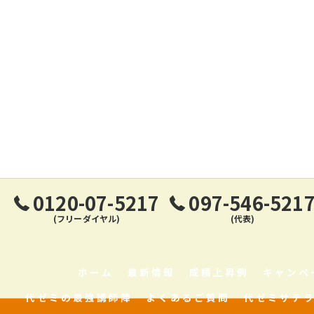
0120-07-5217
097-546-521
(フリーダイヤル)
(代表)
ホーム
最新情報
成績上昇例
キャンペ
代ゼミの最強講師陣
よくあるご質問
代ゼミサテ