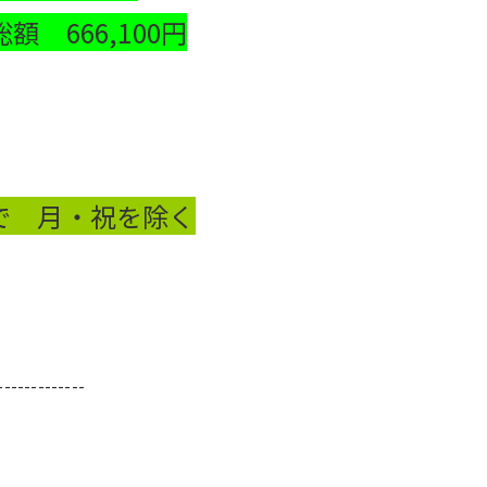
 666,100円
7まで 月・祝を除く
-------------