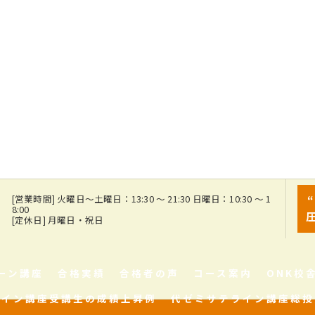
7
[営業時間] 火曜日～土曜日：13:30 ～ 21:30 日曜日：10:30 ～ 1
8:00
[定休日] 月曜日・祝日
ーン講座
合格実績
合格者の声
コース案内
ONK校
ライン講座受講生の成績上昇例
代ゼミサテライン講座総投