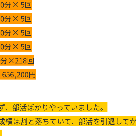
分× 5回
分× 5回
分× 5回
分× 5回
18回
6,200円
ず、部活ばかりやっていました。
と成績は割と落ちていて、部活を引退して
。