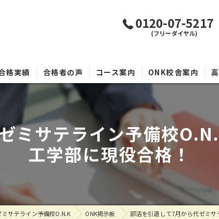
0120-07-5217
(フリーダイヤル)
合格実績
合格者の声
コース案内
ONK校舎案内
ゼミサテライン予備校O.N
工学部に現役合格！
ミサテライン予備校O.N.K
ONK掲示板
部活を引退して7月から代ゼミサ