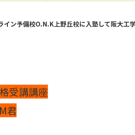
ライン予備校O.N.K上野丘校に入塾して阪大工
格受講講座
.M君