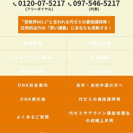
0120-07-5217
097-546-5217
(フリーダイヤル)
(代表)
“受験界NO.1“と言われる代ゼミの最強講師陣！
圧倒的迫力の「熱い講義」にあなたも感動する！
最新情報
成績上昇例
キャンペーン講座
合格実績
合格者の声
コース案内
ONK校舎案内
高卒・高校中退の方へ
ONK掲示板
代ゼミの最強講師陣
代ゼミサテライン講座受講生
よくあるご質問
の成績上昇例