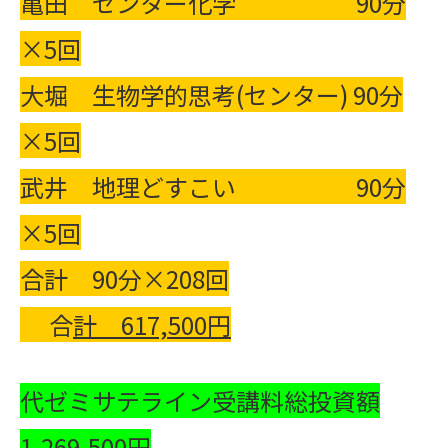
亀田 センター化学 90分
×5回
大堀 生物学的思考(センター) 90分
×5回
武井 地理どすこい 90分
×5回
合計 90分×208回
合
計
617,500
円
代ゼミサテライン受講料総投資額
1,269,500円