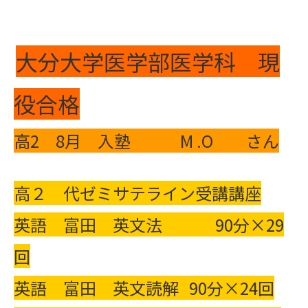
大分大学医学部医学科 現
役合格
高2 8月 入塾 M .O さん
高２ 代ゼミサテライン受講講座
英語 富田 英文法 90分×29
回
英語 富田 英文読解 90分×24回