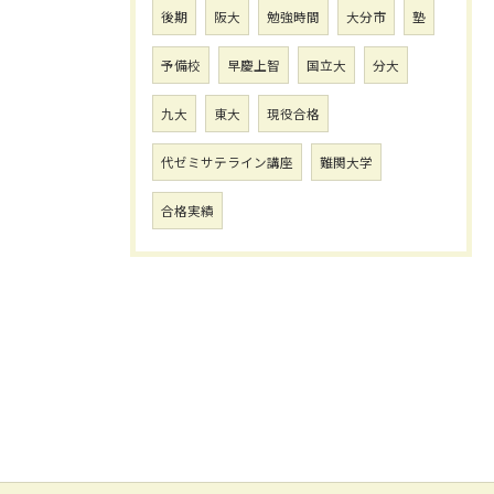
後期
阪大
勉強時間
大分市
塾
予備校
早慶上智
国立大
分大
九大
東大
現役合格
代ゼミサテライン講座
難関大学
合格実績