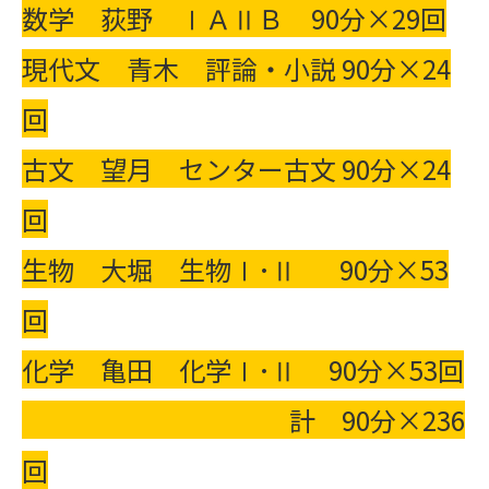
数学 荻野 ⅠＡⅡＢ 90分×29回
現代文 青木 評論・小説 90分×24
回
古文 望月 センター古文 90分×24
回
生物 大堀 生物Ⅰ･Ⅱ 90分×53
回
化学 亀田 化学Ⅰ･Ⅱ 90分×53回
計 90分×236
回