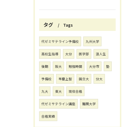
タグ
Tags
代ゼミサテライン予備校
九州大学
高校生指導
大分
医学部
浪人生
後期
阪大
勉強時間
大分市
塾
予備校
早慶上智
国立大
分大
九大
東大
現役合格
代ゼミサテライン講座
難関大学
合格実績