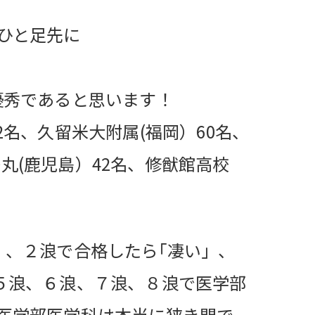
ひと足先に
優秀であると思います！
名、久留米大附属(福岡）60名、
鶴丸(鹿児島）42名、修猷館高校
」、２浪で合格したら｢凄い」、
５浪、６浪、７浪、８浪で医学部
医学部医学科は本当に狭き門で