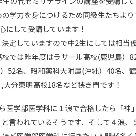
年生の代ゼミサテラインの講座を受講して
めの学力を身につけるため同級生たちより
心にして受講しています！
て決定していますので中2生にしては相当
校では昨年度はラサール高校(鹿児島）82
）52名、
昭和薬科大附属(沖縄）40名、
7名,大分東明高校18名など狭き門です！
ら医学部医学科に１浪で合格したら「神
」と言われているそうです、そして
４浪、
るほど医学部医学科に行きたい人間が多く