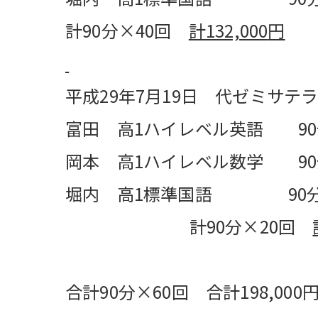
計90分×40回
計
132,000
円
平成29年7月19日 代ゼミサ
富田 高1ハイレベル英語 90分×
岡本 高1ハイレベル数学 90分
堀内 高1標準国語 90分× 
計90分×20回
合計90分×60回 合計198,000