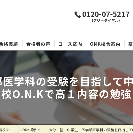
0120-07-5217
(フリーダイヤル)
合格実績
合格者の声
コース案内
ONK校舎案内
部医学科の受験を目指して中
校O.N.Kで高１内容の勉
大分県大分市の塾なら大学受験専門塾 代ゼミサテライン予備校O.N.K
ONK掲示板
大分 塾 中学生 医学部医学科の受験を目指して中学