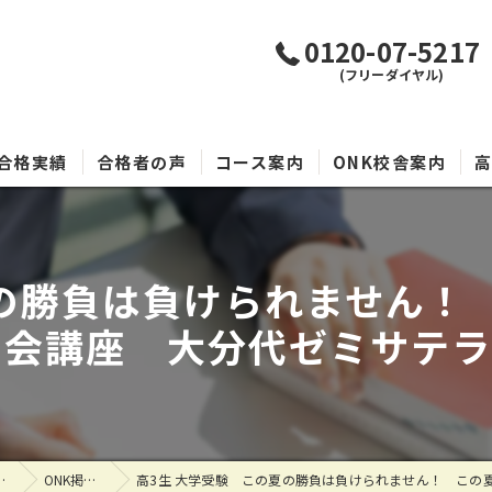
0120-07-5217
(フリーダイヤル)
合格実績
合格者の声
コース案内
ONK校舎案内
夏の勝負は負けられません！
会講座 大分代ゼミサテライ
 代ゼミサテライン予備校O.N.K
ONK掲示板
高3生 大学受験 この夏の勝負は負けられません！ この夏 飛躍的