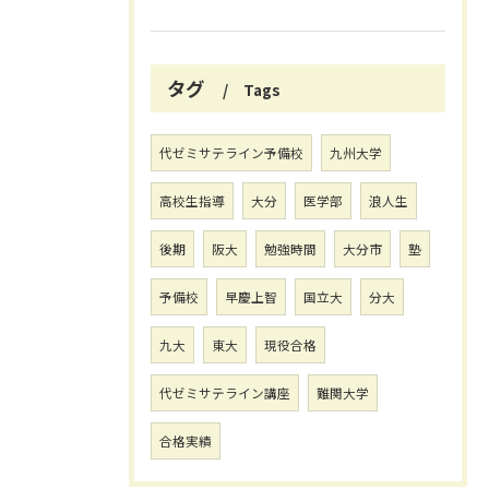
タグ
Tags
代ゼミサテライン予備校
九州大学
高校生指導
大分
医学部
浪人生
後期
阪大
勉強時間
大分市
塾
予備校
早慶上智
国立大
分大
九大
東大
現役合格
代ゼミサテライン講座
難関大学
合格実績