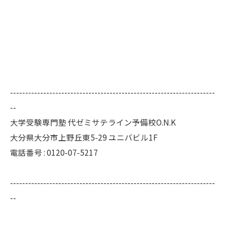
--------------------------------------------------------------------
--
大学受験専門塾 代ゼミサテライン予備校O.N.K
大分県大分市上野丘東5-29 ユニバビル1F
電話番号 : 0120-07-5217
--------------------------------------------------------------------
--