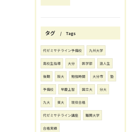
タグ
Tags
代ゼミサテライン予備校
九州大学
高校生指導
大分
医学部
浪人生
後期
阪大
勉強時間
大分市
塾
予備校
早慶上智
国立大
分大
九大
東大
現役合格
代ゼミサテライン講座
難関大学
合格実績