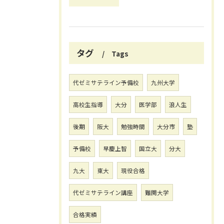
タグ
Tags
代ゼミサテライン予備校
九州大学
高校生指導
大分
医学部
浪人生
後期
阪大
勉強時間
大分市
塾
予備校
早慶上智
国立大
分大
九大
東大
現役合格
代ゼミサテライン講座
難関大学
合格実績