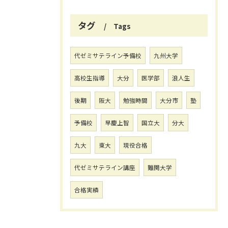
タグ
Tags
代ゼミサテライン予備校
九州大学
高校生指導
大分
医学部
浪人生
後期
阪大
勉強時間
大分市
塾
予備校
早慶上智
国立大
分大
九大
東大
現役合格
代ゼミサテライン講座
難関大学
合格実績