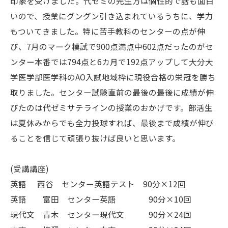
印象を受けました。代ゼミの先生方は個性的で話も面白
いので、授業にグングン引き込まれているうちに、学力
もついてきました。特に苦手教科のセンターの点が伸
び、7月のマーク模試で900点満点中602点だったのがセ
ンター本番では794点と6カ月で192点アップして大分大
学医学部医学科のAO入試地域枠に現役合格の栄冠を勝ち
取りました。センター試験直前の最後の最後に成績が伸
びたのは代ゼミサテラインの授業のおかげです。部活生
は夏休みからでも全力投球すれば、最後まで成績が伸び
ることを信じて頑張り抜けば良いと思います。
(受講講座)
英語 西谷 センター英語テスト 90分×12回
英語 富田 センター英語 90分×10回
現代文 青木 センター現代文 90分×24回