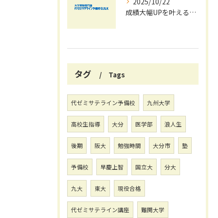
2025/10/22
成績大幅UPを叶える秋の効率学習法
タグ
Tags
代ゼミサテライン予備校
九州大学
高校生指導
大分
医学部
浪人生
後期
阪大
勉強時間
大分市
塾
予備校
早慶上智
国立大
分大
九大
東大
現役合格
代ゼミサテライン講座
難関大学