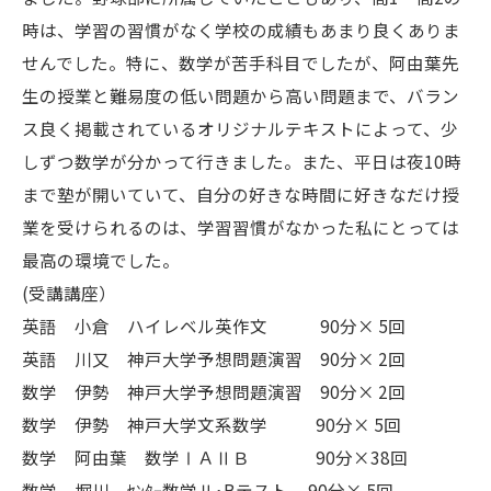
時は、学習の習慣がなく学校の成績もあまり良くありま
せんでした。特に、数学が苦手科目でしたが、阿由葉先
生の授業と難易度の低い問題から高い問題まで、バラン
ス良く掲載されているオリジナルテキストによって、少
しずつ数学が分かって行きました。また、平日は夜10時
まで塾が開いていて、自分の好きな時間に好きなだけ授
業を受けられるのは、学習習慣がなかった私にとっては
最高の環境でした。
(受講講座）
英語 小倉 ハイレベル英作文 90分× 5回
英語 川又 神戸大学予想問題演習 90分× 2回
数学 伊勢 神戸大学予想問題演習 90分× 2回
数学 伊勢 神戸大学文系数学 90分× 5回
数学 阿由葉 数学ⅠＡⅡＢ 90分×38回
数学 堀川 ｾﾝﾀｰ数学Ⅱ･Bテスト 90分× 5回