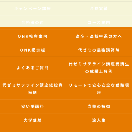
キャンペーン講座
合格実績
合格者の声
コース案内
ONK校舎案内
高卒・高校中退の方へ
ONK掲示板
代ゼミの最強講師陣
代ゼミサテライン講座受講生
よくあるご質問
の成績上昇例
代ゼミサテライン講座総投資
リモートで安心安全な受験環
額例
境
安い受講料
当塾の特徴
大学受験
浪人生