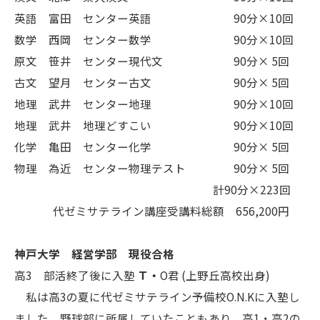
英語 富田 センター英語 90分×10回
数学 西岡 センター数学 90分×10回
原文 笹井 センター現代文 90分× 5回
古文 望月 センター古文 90分× 5回
地理 武井 センター地理 90分×10回
地理 武井 地理どすこい 90分×10回
化学 亀田 センター化学 90分× 5回
物理 為近 センター物理テスト 90分× 5回
計90分×223回
代ゼミサテライン講座受講料総額 656,200円
神戸大学 経営学部 現役合格
高3 部活終了後に入塾
Ｔ・
O君 (上野丘高校出身)
私は高3の夏に代ゼミサテライン予備校O.N.Kに入塾し
ました。野球部に所属していたこともあり、高1・高2の