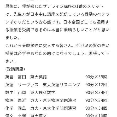
最後に、僕が感じたサテライン講座の1番のメリット
は、先生方が日本中に講座を配信している受験のベテラ
ンばかりだという安心感です。日本全国どこでも通用す
る授業を受講できるのは本当に素晴らしいことだと思い
ました。
これから受験勉強に突入する皆さん、代ゼミの質の高い
授業は必ずやあなたの助けになるでしょう。頑張って下
さい。
(受講講座)
英語 富田 東大英語 90分×39回
英語 リーヴァス 東大英語リスニング 90分×12回
数学 西岡 東大理科数学 90分×34回
物理 為近 東大・京大物理問題演習 90分×34回
化学 岡島 東大・京大化学問題演習 90分×34回
漢文 北澤 東大漢文 90分×10回