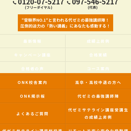
0120-07-5217
097-546-5217
(フリーダイヤル)
(代表)
“受験界NO.1“と言われる代ゼミの最強講師陣！
圧倒的迫力の「熱い講義」にあなたも感動する！
最新情報
成績上昇例
キャンペーン講座
合格実績
合格者の声
コース案内
ONK校舎案内
高卒・高校中退の方へ
ONK掲示板
代ゼミの最強講師陣
代ゼミサテライン講座受講生
よくあるご質問
の成績上昇例
代ゼミサテライン講座総投資
リモートで安心安全な受験環