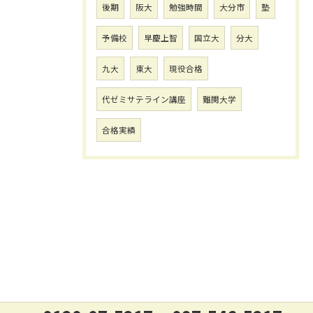
後期
阪大
勉強時間
大分市
塾
予備校
早慶上智
国立大
分大
九大
東大
現役合格
代ゼミサテライン講座
難関大学
合格実績