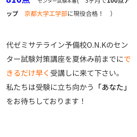
( 3ヶ月で
100点ア
センター試験本番
ップ
京都大学工学部
に現役合格！ ）
代ゼミサテライン予備校O.N.Kのセン
ター試験対策講座を夏休み前までに
で
きるだけ早く
受講しに来て下さい。
私たちは受験に立ち向かう
「あなた」
をお待ちしております！