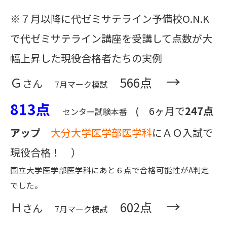
※７月以降に代ゼミサテライン予備校O.N.K
で代ゼミサテライン講座を受講して点数が大
幅上昇した現役合格者たちの実例
→
Ｇ
566点
さん
7月マーク模試
813点
( 6ヶ月で
247点
センター試験本番
アップ
大分大学医学部医学科
にＡＯ入試で
現役合格！ ）
国立大学医学部医学科にあと６点で合格可能性がA判定
でした。
→
Ｈ
602点
さん
7月マーク模試