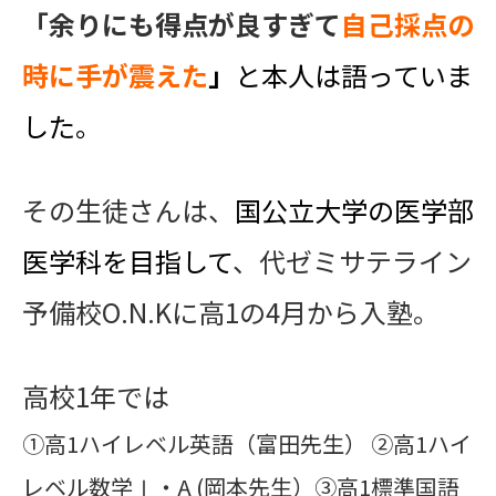
「余りにも得点が良すぎて
自己採点の
時に手が震えた
」
と本人は語っていま
した。
その生徒さんは、
国公立大学の医学部
医学科を目指して
、代ゼミサテライン
予備校O.N.Kに高1の4月から入塾。
高校1年では
①高1ハイレベル英語（富田先生） ②高1ハイ
レベル数学Ⅰ・A (岡本先生）③高1標準国語