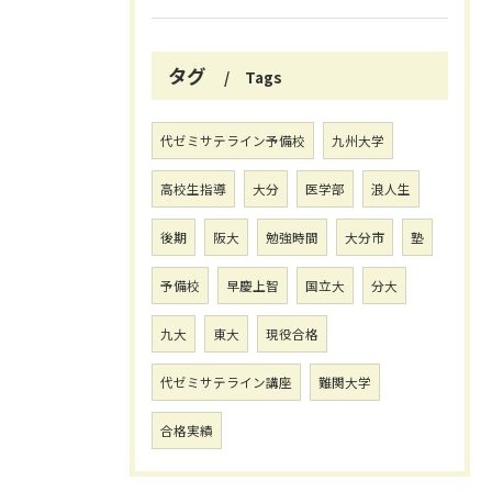
タグ
Tags
代ゼミサテライン予備校
九州大学
高校生指導
大分
医学部
浪人生
後期
阪大
勉強時間
大分市
塾
予備校
早慶上智
国立大
分大
九大
東大
現役合格
代ゼミサテライン講座
難関大学
合格実績