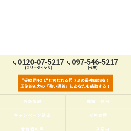
0120-07-5217
097-546-5217
(フリーダイヤル)
(代表)
“受験界NO.1“と言われる代ゼミの最強講師陣！
圧倒的迫力の「熱い講義」にあなたも感動する！
最新情報
成績上昇例
キャンペーン講座
合格実績
合格者の声
コース案内