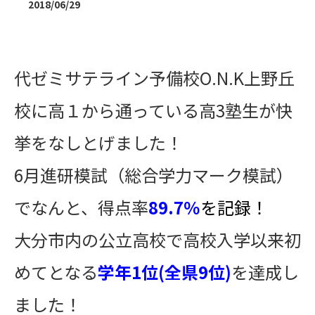
2018/06/29
代ゼミサテライン予備校O.N.K上野丘
校に高１から通っている高3塾生が快
挙をなしとげました！
6月進研模試（総合学力マーク模試）
でなんと、得点率
89.7％
を記録！
大分市内の公立高校で高校入学以来初
めてとなる
学年1位(全県9位)
を達成し
ました！