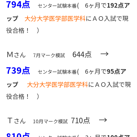
794点
( 6ヶ月で
192点ア
センター試験本番
ップ
大分大学医学部医学科
にＡＯ入試で現
役合格！ ）
→
Ｍ
644点
さん
7月マーク模試
739点
( 6ヶ月で
95点ア
センター試験本番
ップ
大分大学医学部医学科
にＡＯ入試で現
役合格！ ）
→
Ｔ
710点
さん
10月マーク模試
810点