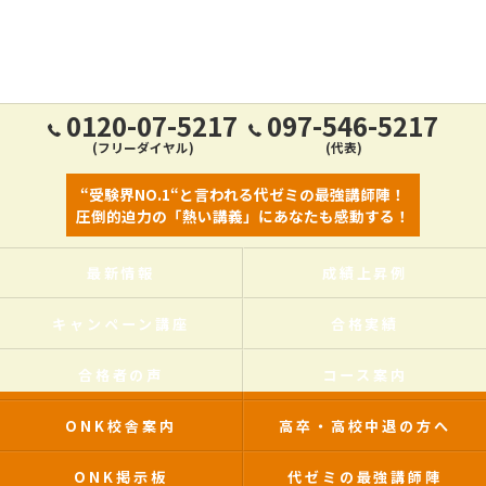
0120-07-5217
097-546-5217
(フリーダイヤル)
(代表)
“受験界NO.1“と言われる代ゼミの最強講師陣！
圧倒的迫力の「熱い講義」にあなたも感動する！
最新情報
成績上昇例
キャンペーン講座
合格実績
合格者の声
コース案内
ONK校舎案内
高卒・高校中退の方へ
ONK掲示板
代ゼミの最強講師陣