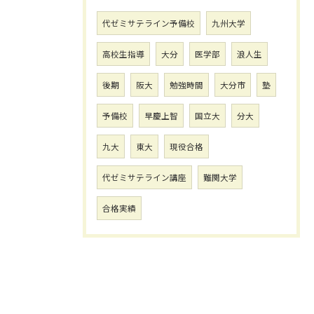
代ゼミサテライン予備校
九州大学
高校生指導
大分
医学部
浪人生
後期
阪大
勉強時間
大分市
塾
予備校
早慶上智
国立大
分大
九大
東大
現役合格
代ゼミサテライン講座
難関大学
合格実績