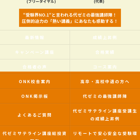
(フリーダイヤル)
(代表)
“受験界NO.1“と言われる代ゼミの最強講師陣！
圧倒的迫力の「熱い講義」にあなたも感動する！
最新情報
成績上昇例
キャンペーン講座
合格実績
合格者の声
コース案内
ONK校舎案内
高卒・高校中退の方へ
ONK掲示板
代ゼミの最強講師陣
代ゼミサテライン講座受講生
よくあるご質問
の成績上昇例
代ゼミサテライン講座総投資
リモートで安心安全な受験環