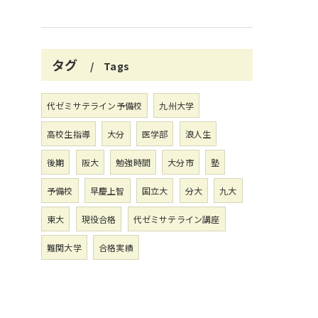
タグ
Tags
代ゼミサテライン予備校
九州大学
高校生指導
大分
医学部
浪人生
後期
阪大
勉強時間
大分市
塾
予備校
早慶上智
国立大
分大
九大
東大
現役合格
代ゼミサテライン講座
難関大学
合格実績