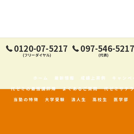
0120-07-5217
097-546-521
(フリーダイヤル)
(代表)
ホーム
最新情報
成績上昇例
キャンペ
代ゼミの最強講師陣
よくあるご質問
代ゼミサテ
当塾の特徴
大学受験
浪人生
高校生
医学部