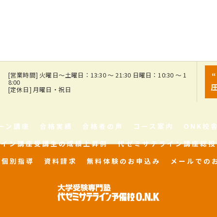
7
[営業時間] 火曜日～土曜日：13:30 ～ 21:30 日曜日：10:30 ～ 1
8:00
[定休日] 月曜日・祝日
ーン講座
合格実績
合格者の声
コース案内
ONK校
ライン講座受講生の成績上昇例
代ゼミサテライン講座総投
個別指導
資料請求
無料体験のお申込み
メールでの