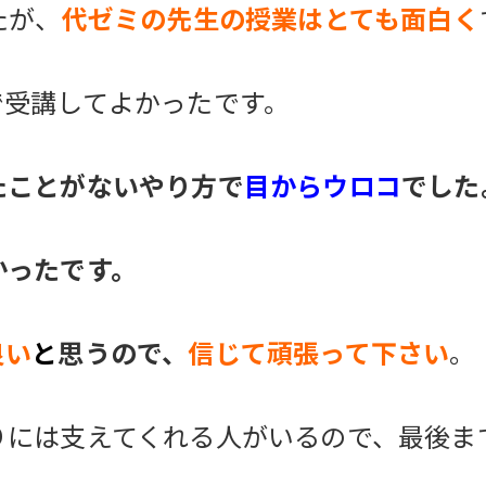
たが、
代ゼミの先生の授業はとても面白く
で受講してよかったです。
たことがないやり方で
目からウロコ
でした
かったです。
良い
と
思うので、
信じて頑張って下さい
。
りには支えてくれる人がいるので、最後ま