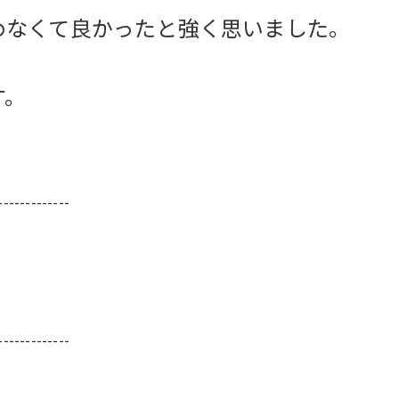
めなくて良かったと強く思いました。
す。
-------------
-------------