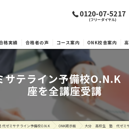
0120-07-5217
(フリーダイヤル)
合格実績
合格者の声
コース案内
ONK校舎案内
サテライン予備校O.N.
座を全講座受講
代ゼミサテライン予備校O.N.K
ONK掲示板
大分 高校生 塾 代ゼミサ