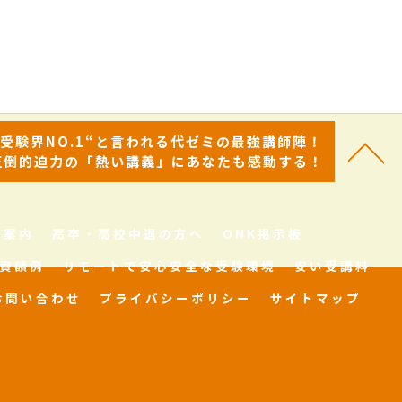
“受験界NO.1“と言われる代ゼミの最強講師陣！
圧倒的迫力の「熱い講義」にあなたも感動する！
舎案内
高卒・高校中退の方へ
ONK掲示板
資額例
リモートで安心安全な受験環境
安い受講料
お問い合わせ
プライバシーポリシー
サイトマップ