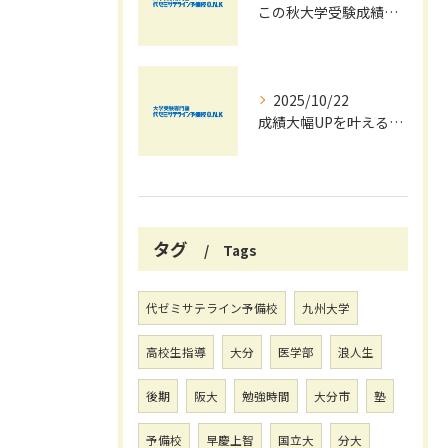
この秋大学受験成績大幅UPの秘訣
2025/10/22
成績大幅UPを叶える秋の効率学習法
タグ
Tags
代ゼミサテライン予備校
九州大学
高校生指導
大分
医学部
浪人生
後期
阪大
勉強時間
大分市
塾
予備校
早慶上智
国立大
分大