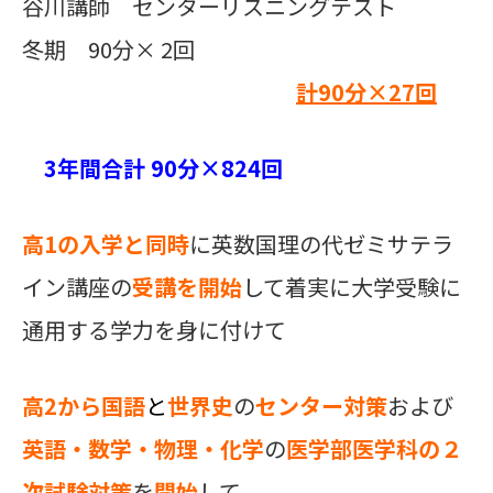
谷川講師 センターリスニングテスト
冬期 90分× 2回
計90
分×
27
回
3年間合計 90分×824回
高1の入学と同時
に英数国理の代ゼミサテラ
イン講座の
受講を開始
して着実に大学受験に
通用する学力を身に付けて
高2から
国語
と
世界史
の
センター対策
および
英語・数学・物理・化学
の
医学部医学科の２
次試験対策
を
開始
して