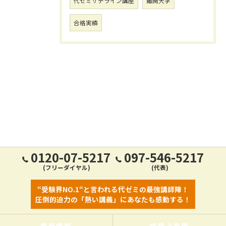
代ゼミサテライン講座
難関大学
合格実績
0120-07-5217
097-546-5217
(フリーダイヤル)
(代表)
“受験界NO.1“と言われる代ゼミの最強講師陣！
圧倒的迫力の「熱い講義」にあなたも感動する！
最新情報
成績上昇例