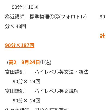
90分× 10回
為近講師 標準物理①②(フォロトレ) 90
分× 48回
計
90
分×
187
回
(
高2 9月24日
申込)
富田講師 ハイレベル英文法・語法
90分× 24回
富田講師 ハイレベル英文読解
90分× 24回
佐々木講師 国公立医系英語