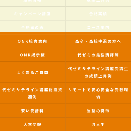
キャンペーン講座
合格実績
合格者の声
コース案内
ONK校舎案内
高卒・高校中退の方へ
ONK掲示板
代ゼミの最強講師陣
代ゼミサテライン講座受講生
よくあるご質問
の成績上昇例
代ゼミサテライン講座総投資
リモートで安心安全な受験環
額例
境
安い受講料
当塾の特徴
大学受験
浪人生