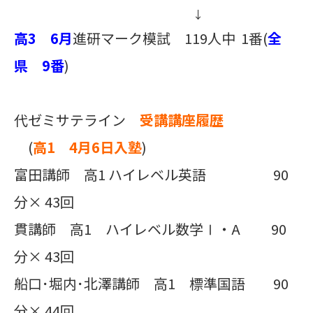
↓
高3 6月
進研マーク模試 119人中 1番(
全
県 9番
)
代ゼミサテライン
受講講座履歴
(
高1 4月6日入塾
)
富田講師 高1 ハイレベル英語 90
分× 43回
貫講師 高1 ハイレベル数学Ⅰ・A 90
分× 43回
船口･堀内･北澤講師 高1 標準国語 90
分× 44回