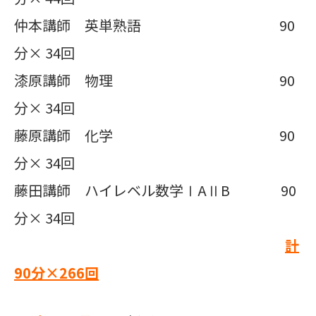
仲本講師 英単熟語 90
分× 34回
漆原講師 物理 90
分× 34回
藤原講師 化学 90
分× 34回
藤田講師 ハイレベル数学ⅠAⅡB 90
分× 34回
計
90
分×
266
回