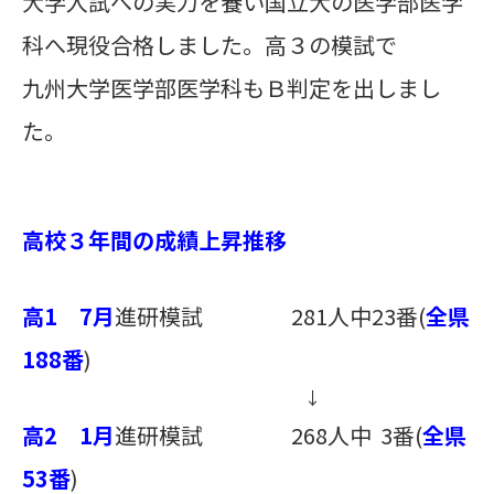
大学入試への実力を養い国立大の医学部医学
科へ現役合格しました。高３の模試で
九州大学医学部医学科もＢ判定を出しまし
た。
高校３年間の成績上昇推移
高1 7月
進研模試 281人中23番(
全県
188番
)
↓
高2 1月
進研模試 268人中 3番(
全県
53番
)