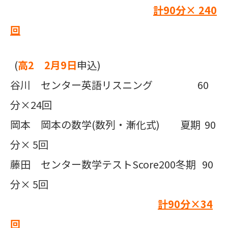
計90
分
×
240
回
(
高2 2月9日
申込)
谷川 センター英語リスニング 60
分×24回
岡本 岡本の数学(数列・漸化式) 夏期 90
分× 5回
藤田 センター数学テストScore200冬期 90
分× 5回
計90
分×
34
回