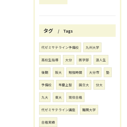
タグ
Tags
代ゼミサテライン予備校
九州大学
高校生指導
大分
医学部
浪人生
後期
阪大
勉強時間
大分市
塾
予備校
早慶上智
国立大
分大
九大
東大
現役合格
代ゼミサテライン講座
難関大学
合格実績