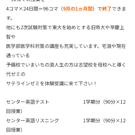
4コマ×24日間＝96コマ（
9月の1ヵ月間
）で
終了
できま
す。
他にも2次試験対策で東大を始めとする旧帝大や早慶上
智や
医学部医学科対策の講座も充実しています。宅浪や現在
通っている
予備校でいまいちの浪人生の方は志望校を母校へと導く
代ゼミ
の
サテラインゼミを体験受講に来て下さい！
センター英語テスト 1学期分（90分×12
回授業）
センター英語リスニング 1学期分（90分×12
回授業）