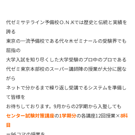
代ゼミサテライン予備校Ｏ.Ｎ.Kでは歴史と伝統と実績を
誇る
東京の一流予備校である代々木ゼミナールの受験界でも
屈指の
大学入試を知り尽くした大学受験のプロ中のプロである
代ゼミ東京本部校のスーパー講師陣の授業が大分に居な
がら
ネットで分かるまで繰り返し受講でるシステムを準備し
て皆様を
お待ちしております。9月からの2学期から入塾しても
センター試験対策講座
の
1学期分
の各講座12回授業×
8科
目
＝96コマの授業を