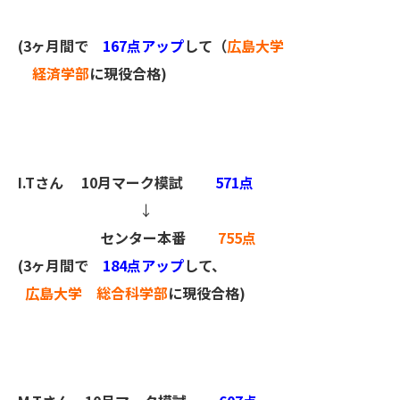
(3ヶ月間で
167点アップ
して（
広島大学
経済学部
に現役合格)
I.Tさん
10月マーク模試
571点
↓
センター本番
755点
(3ヶ月間で
184点アップ
して、
広島大学 総合科学部
に現役合格)