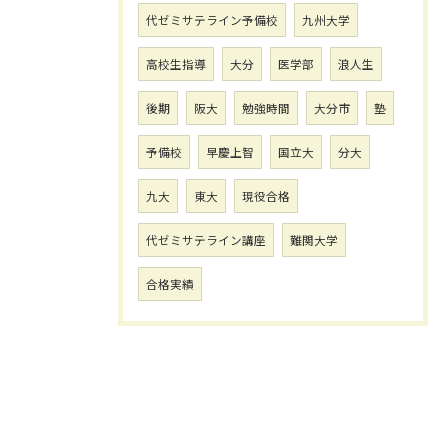
代ゼミサテライン予備校
九州大学
高校生指導
大分
医学部
浪人生
後期
阪大
勉強時間
大分市
塾
予備校
早慶上智
国立大
分大
九大
東大
現役合格
代ゼミサテライン講座
難関大学
合格実績