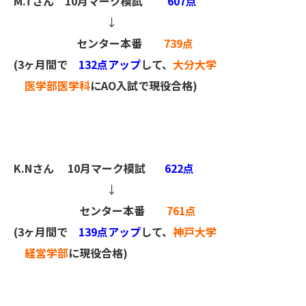
M.Tさん
10月マーク模試
607点
↓
センター本番
739点
(3ヶ月間で
132点アップ
して、
大分大学
医学部医学科
にAO入試で現役合格)
K.Nさん
10月マーク模試
622点
↓
センター本番
761点
(3ヶ月間で
139点アップ
して、
神戸大学
経営学部
に現役合格)