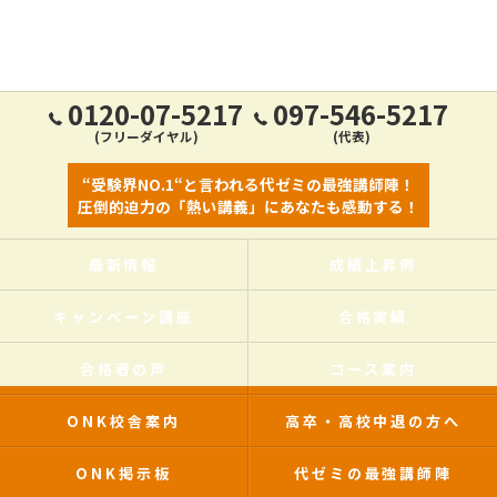
0120-07-5217
097-546-5217
(フリーダイヤル)
(代表)
“受験界NO.1“と言われる代ゼミの最強講師陣！
圧倒的迫力の「熱い講義」にあなたも感動する！
最新情報
成績上昇例
キャンペーン講座
合格実績
合格者の声
コース案内
ONK校舎案内
高卒・高校中退の方へ
ONK掲示板
代ゼミの最強講師陣