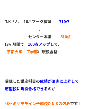
T.Kさん
10月マーク模試
710点
↓
センター本番
810点
(3ヶ月間で
100点アップ
して、
京都大学 工学部
に現役合格
)
受講した講座科目の
成績が確実に上昇して
志望校に現役合格できる
のが
代ゼミサテライン予備校O.N.Kの強み
です！