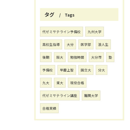
タグ
Tags
代ゼミサテライン予備校
九州大学
高校生指導
大分
医学部
浪人生
後期
阪大
勉強時間
大分市
塾
予備校
早慶上智
国立大
分大
九大
東大
現役合格
代ゼミサテライン講座
難関大学
合格実績