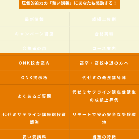
圧倒的迫力の「熱い講義」にあなたも感動する！
最新情報
成績上昇例
キャンペーン講座
合格実績
合格者の声
コース案内
ONK校舎案内
高卒・高校中退の方へ
ONK掲示板
代ゼミの最強講師陣
代ゼミサテライン講座受講生
よくあるご質問
の成績上昇例
代ゼミサテライン講座総投資
リモートで安心安全な受験環
額例
境
安い受講料
当塾の特徴