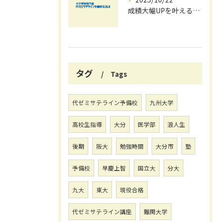
成績大幅UPを叶える秋の効率学習法
タグ
Tags
代ゼミサテライン予備校
九州大学
高校生指導
大分
医学部
浪人生
後期
阪大
勉強時間
大分市
塾
予備校
早慶上智
国立大
分大
九大
東大
現役合格
代ゼミサテライン講座
難関大学