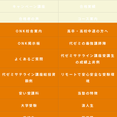
キャンペーン講座
合格実績
合格者の声
コース案内
ONK校舎案内
高卒・高校中退の方へ
ONK掲示板
代ゼミの最強講師陣
代ゼミサテライン講座受講生
よくあるご質問
の成績上昇例
代ゼミサテライン講座総投資
リモートで安心安全な受験環
額例
境
安い受講料
当塾の特徴
大学受験
浪人生