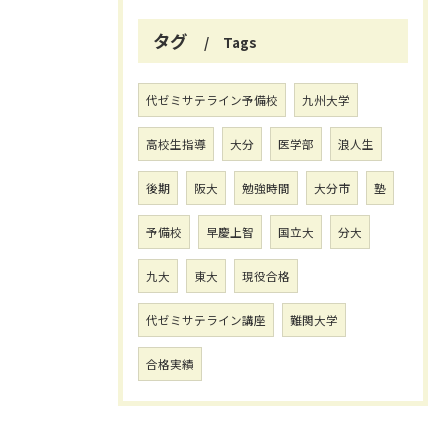
タグ
Tags
代ゼミサテライン予備校
九州大学
高校生指導
大分
医学部
浪人生
後期
阪大
勉強時間
大分市
塾
予備校
早慶上智
国立大
分大
九大
東大
現役合格
代ゼミサテライン講座
難関大学
合格実績