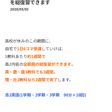
を総復習できます
2020/03/03
高校が休みのこの期間に、
自宅で
1日6コマ受講
していけば、
1教科あたり
約1週間で
高2内容の
全範囲の総復習ができます
。
英・数・国3教科でも3週間
。
理・社2教科なら2週間で完了
します。
高2英語(1学期・2学期・3学期 90分×28回)