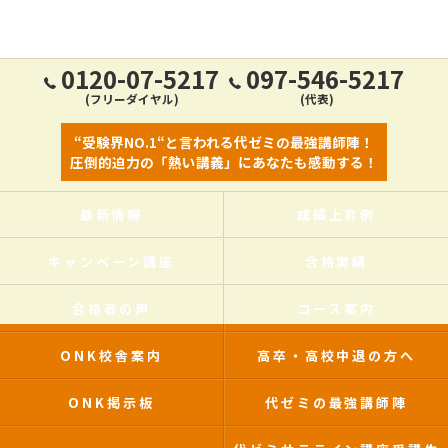
0120-07-5217
097-546-5217
(フリーダイヤル)
(代表)
“受験界NO.1“と言われる代ゼミの最強講師陣！
圧倒的迫力の「熱い講義」にあなたも感動する！
最新情報
成績上昇例
キャンペーン講座
合格実績
合格者の声
コース案内
ONK校舎案内
高卒・高校中退の方へ
ONK掲示板
代ゼミの最強講師陣