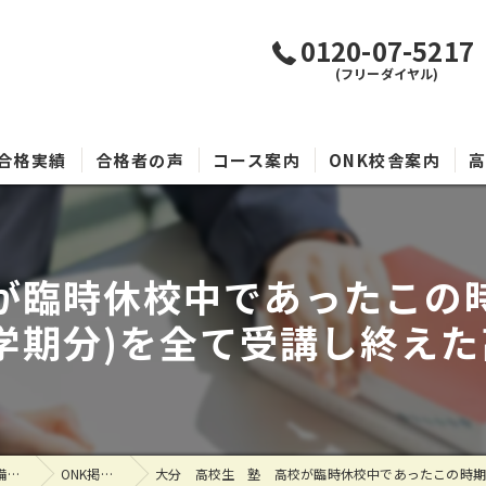
0120-07-5217
(フリーダイヤル)
合格実績
合格者の声
コース案内
ONK校舎案内
が臨時休校中であったこの
1学期分)を全て受講し終えた
大分県大分市の塾なら大学受験専門塾 代ゼミサテライン予備校O.N.K
ONK掲示板
大分 高校生 塾 高校が臨時休校中であったこの時期に、英