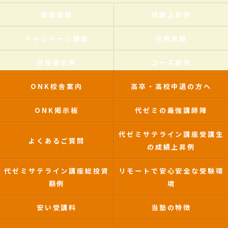
最新情報
成績上昇例
キャンペーン講座
合格実績
合格者の声
コース案内
ONK校舎案内
高卒・高校中退の方へ
ONK掲示板
代ゼミの最強講師陣
代ゼミサテライン講座受講生
よくあるご質問
の成績上昇例
代ゼミサテライン講座総投資
リモートで安心安全な受験環
額例
境
安い受講料
当塾の特徴