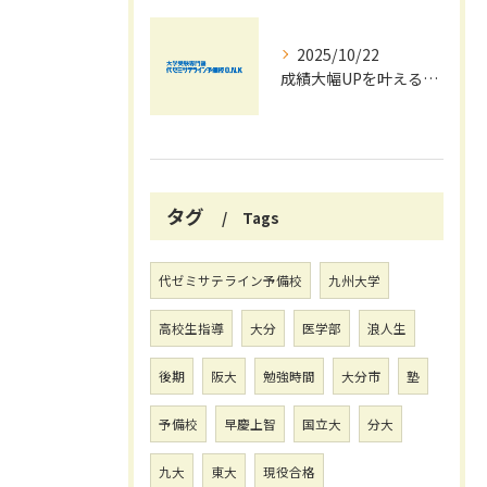
2025/10/22
成績大幅UPを叶える秋の効率学習法
タグ
Tags
代ゼミサテライン予備校
九州大学
高校生指導
大分
医学部
浪人生
後期
阪大
勉強時間
大分市
塾
予備校
早慶上智
国立大
分大
九大
東大
現役合格