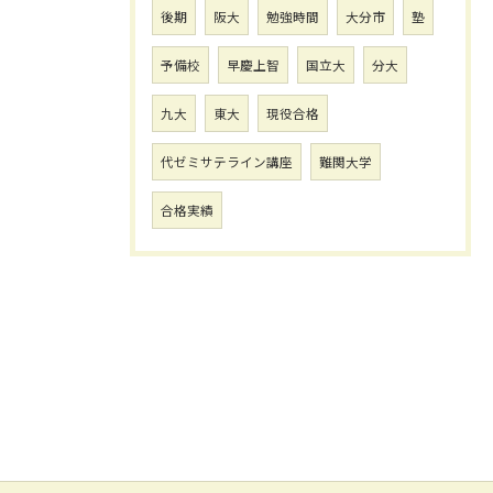
後期
阪大
勉強時間
大分市
塾
予備校
早慶上智
国立大
分大
九大
東大
現役合格
代ゼミサテライン講座
難関大学
合格実績