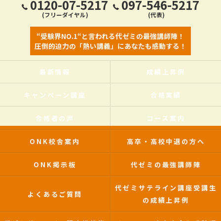
0120-07-5217
097-546-5217
(フリーダイヤル)
(代表)
“受験界NO.1“と言われる代ゼミの最強講師陣！
圧倒的迫力の「熱い講義」にあなたも感動する！
最新情報
成績上昇例
キャンペーン講座
合格実績
合格者の声
コース案内
ONK校舎案内
高卒・高校中退の方へ
ONK掲示板
代ゼミの最強講師陣
代ゼミサテライン講座受講生
よくあるご質問
の成績上昇例