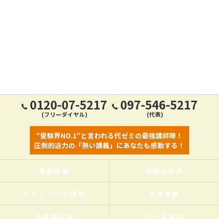
0120-07-5217
097-546-5217
(フリーダイヤル)
(代表)
“受験界NO.1“と言われる代ゼミの最強講師陣！
圧倒的迫力の「熱い講義」にあなたも感動する！
最新情報
成績上昇例
キャンペーン講座
合格実績
合格者の声
コース案内