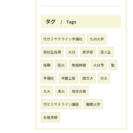
タグ
Tags
代ゼミサテライン予備校
九州大学
高校生指導
大分
医学部
浪人生
後期
阪大
勉強時間
大分市
塾
予備校
早慶上智
国立大
分大
九大
東大
現役合格
代ゼミサテライン講座
難関大学
合格実績