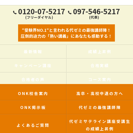
0120-07-5217
097-546-5217
(フリーダイヤル)
(代表)
“受験界NO.1“と言われる代ゼミの最強講師陣！
圧倒的迫力の「熱い講義」にあなたも感動する！
最新情報
成績上昇例
キャンペーン講座
合格実績
合格者の声
コース案内
ONK校舎案内
高卒・高校中退の方へ
ONK掲示板
代ゼミの最強講師陣
代ゼミサテライン講座受講生
よくあるご質問
の成績上昇例