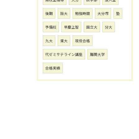
後期
阪大
勉強時間
大分市
塾
予備校
早慶上智
国立大
分大
九大
東大
現役合格
代ゼミサテライン講座
難関大学
合格実績