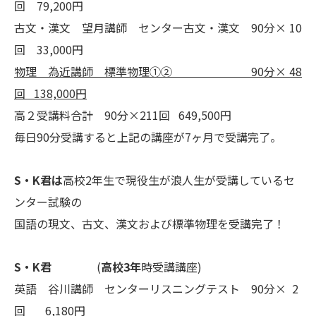
回 79,200円
古文・漢文 望月講師 センター古文・漢文 90分× 10
回 33,000円
物理 為近講師 標準物理①②
90
分×
48
回 138,000円
高２受講料合計 90分×211回 649,500円
毎日90分受講すると上記の講座が7ヶ月で受講完了。
S・K君は
高校2年生で現役生が浪人生が受講しているセ
ンター試験の
国語の現文、古文、漢文および標準物理を受講完了！
S・K君
(
高校3年
時受講講座)
英語 谷川講師 センターリスニングテスト 90分× 2
回 6,180円