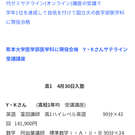
代ゼミサテライン(オンライン)講座の受講で
学年1位を達成して自信を付けて国立大の医学部医学科
に現役合格
熊本大学医学部医学科に現役合格 Y・Kさんサテライン
受講講座
高1 4月30日入塾
Y・Kさん
(
高校1年
時 受講講座)
英語 富田講師 高1ハイレベル英語 90分×43
回 141,900円
数学 阿由葉講師 標準数学Ⅰ・Ａ・Ⅱ・Ｂ 90分×34