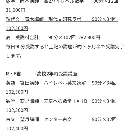
数学 岡本講師 高2ハイレベル数学 90分×12回
31,000円
現代文 青木講師 現代文研究ラボ 90分×34回
102,300円
高１受講料合計 90分×102回 282,900円
毎日90分受講すると上記の講座が約３ヶ月半で受講完了
します。
R・F君
(
高校2年
時受講講座)
英語 富田講師 ハイレベル英文読解 90分×34回
102,300円
数学 荻野講師 天空への数学ⅠAⅡB 90分×34回
102,300円
古文 望月講師 センター古文 90分×32回
102,400円