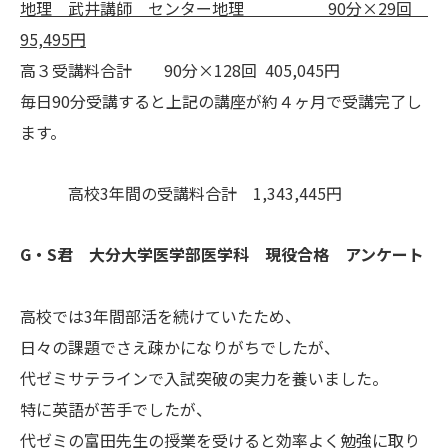
地理 武井講師 センター地理 90分×29回
95,495円
高３受講料合計 90分×128回 405,045円
毎日90分受講すると上記の講座が約４ヶ月で受講完了し
ます。
高校3年間の受講料合計 1,343,445円
G・S君 大分大学医学部医学科 現役合格 アンケート
高校では3年間部活を続けていたため、
日々の課題でさえ疎かになりがちでしたが、
代ゼミサテラインで入試突破の実力を養いました。
特に英語が苦手でしたが、
代ゼミの富田先生の授業を受けると効率よく勉強に取り