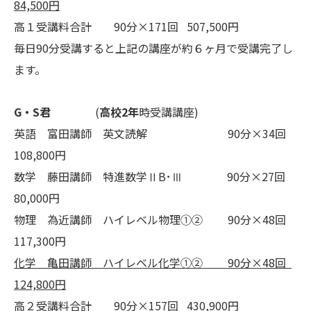
84,500円
高１受講料合計 90分×171回 507,500円
毎日90分受講すると上記の講座が約６ヶ月で受講完了し
ます。
G・S君
(
高校2年
時受講講座)
英語 富田講師 英文読解 90分×34回
108,800円
数学 藤田講師 特進数学ⅡB･Ⅲ 90分×27回
80,000円
物理 為近講師 ハイレベル物理①② 90分×48回
117,300円
化学 亀田講師 ハイレベル化学①② 90分×48回
124,800円
高２受講料合計 90分×157回 430,900円