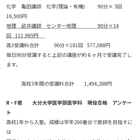
化学 亀田講師 化学(理論・有機) 90分× 5回
16,500円
地理 武井講師 センター地理 90分×34
回 111,995円
高3受講料合計 90分×181回 577,088円
毎日90分受講すると上記の講座が約６ヶ月で受講完了し
ます。
高校3年間の受講料合計 1,494,288円
R・F君 大分大学医学部医学科 現役合格 アンケー
ト
高校1年から入塾。成績は学年200番台で医師を目指すに
は