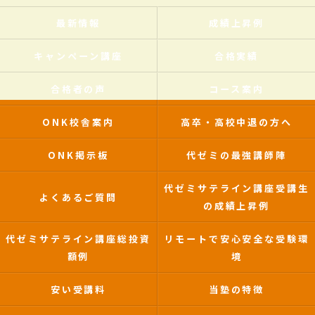
最新情報
成績上昇例
キャンペーン講座
合格実績
合格者の声
コース案内
ONK校舎案内
高卒・高校中退の方へ
ONK掲示板
代ゼミの最強講師陣
代ゼミサテライン講座受講生
よくあるご質問
の成績上昇例
代ゼミサテライン講座総投資
リモートで安心安全な受験環
額例
境
安い受講料
当塾の特徴