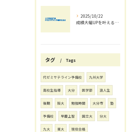
2025/10/22
成績大幅UPを叶える秋の効率学習法
タグ
Tags
代ゼミサテライン予備校
九州大学
高校生指導
大分
医学部
浪人生
後期
阪大
勉強時間
大分市
塾
予備校
早慶上智
国立大
分大
九大
東大
現役合格