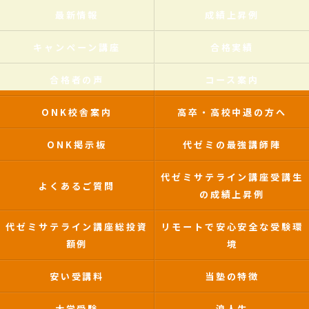
最新情報
成績上昇例
キャンペーン講座
合格実績
合格者の声
コース案内
ONK校舎案内
高卒・高校中退の方へ
ONK掲示板
代ゼミの最強講師陣
代ゼミサテライン講座受講生
よくあるご質問
の成績上昇例
代ゼミサテライン講座総投資
リモートで安心安全な受験環
額例
境
安い受講料
当塾の特徴
大学受験
浪人生