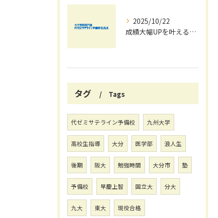
2025/10/22
成績大幅UPを叶える秋の効率学習法
タグ
Tags
代ゼミサテライン予備校
九州大学
高校生指導
大分
医学部
浪人生
後期
阪大
勉強時間
大分市
塾
予備校
早慶上智
国立大
分大
九大
東大
現役合格