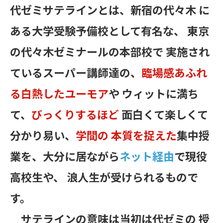
代ゼミサテラインとは、新宿の代々木 に
ある大学受験予備校として有名な、 東京
の代々木ゼミナールの本部校で 実施され
ているスーパー講師達の、
臨場感あふれ
る白熱したユーモア
や ウィットに満ち
て、
びっくりするほど
面白くて楽しくて
分かり易い、
学間の 本質を捉えた
集中授
業を、大分に居ながら
ネット経由
で現役
高校生や、 浪人生が受けられるもので
す。
サテラインの意味は当初は代ゼミの 授