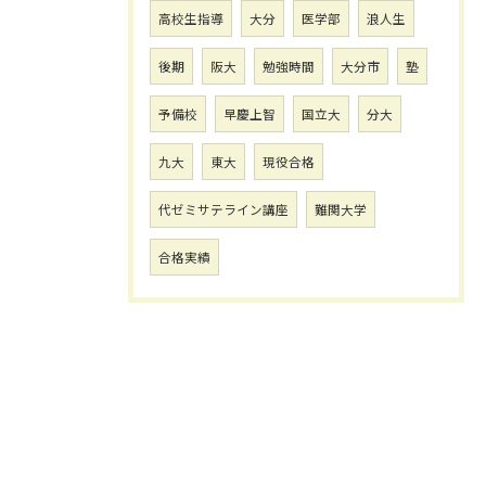
高校生指導
大分
医学部
浪人生
後期
阪大
勉強時間
大分市
塾
予備校
早慶上智
国立大
分大
九大
東大
現役合格
代ゼミサテライン講座
難関大学
合格実績