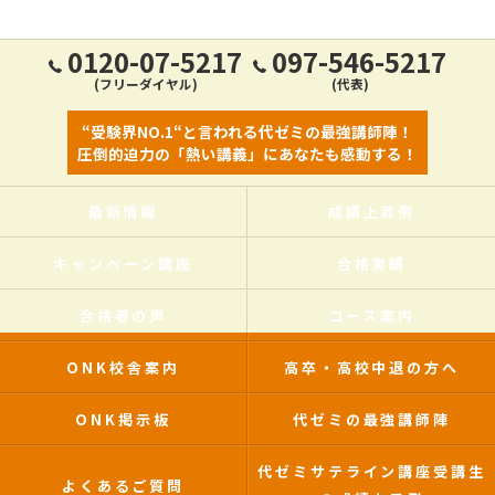
0120-07-5217
097-546-5217
(フリーダイヤル)
(代表)
“受験界NO.1“と言われる代ゼミの最強講師陣！
圧倒的迫力の「熱い講義」にあなたも感動する！
最新情報
成績上昇例
キャンペーン講座
合格実績
合格者の声
コース案内
ONK校舎案内
高卒・高校中退の方へ
ONK掲示板
代ゼミの最強講師陣
代ゼミサテライン講座受講生
よくあるご質問