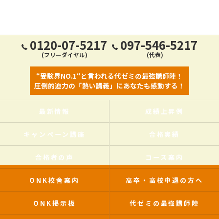
0120-07-5217
097-546-5217
(フリーダイヤル)
(代表)
“受験界NO.1“と言われる代ゼミの最強講師陣！
圧倒的迫力の「熱い講義」にあなたも感動する！
最新情報
成績上昇例
キャンペーン講座
合格実績
合格者の声
コース案内
ONK校舎案内
高卒・高校中退の方へ
ONK掲示板
代ゼミの最強講師陣