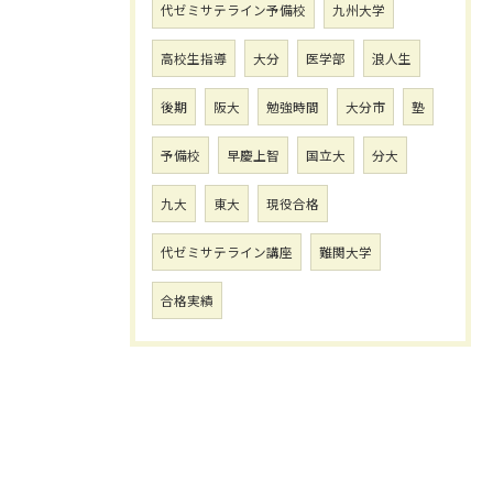
代ゼミサテライン予備校
九州大学
高校生指導
大分
医学部
浪人生
後期
阪大
勉強時間
大分市
塾
予備校
早慶上智
国立大
分大
九大
東大
現役合格
代ゼミサテライン講座
難関大学
合格実績