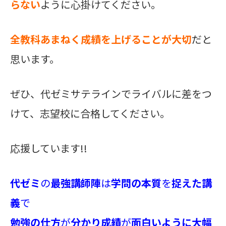
らない
ように心掛けてください。
全教科あまねく成績を上げることが大切
だと
思います。
ぜひ、代ゼミサテラインでライバルに差をつ
けて、志望校に合格してください。
応援しています!!
代ゼミ
の
最強講師陣
は
学問の本質
を
捉えた講
義
で
勉強の仕方
が
分かり成績
が
面白いように大幅