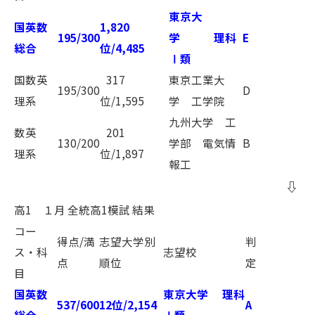
東京大
国英数
1,820
195/300
学 理科
E
総合
位/4,485
Ⅰ類
国数英
317
東京工業大
195/300
D
理系
位/1,595
学 工学院
九州大学 工
数英
201
130/200
学部 電気情
B
理系
位/1,897
報工
⇩
高1 １月 全統高1模試 結果
コー
得点/満
志望大学別
判
ス・科
志望校
点
順位
定
目
国英数
東京大学 理科
537/600
12位/2,154
A