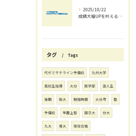
2025/10/22
成績大幅UPを叶える秋の効率学習法
タグ
Tags
代ゼミサテライン予備校
九州大学
高校生指導
大分
医学部
浪人生
後期
阪大
勉強時間
大分市
塾
予備校
早慶上智
国立大
分大
九大
東大
現役合格