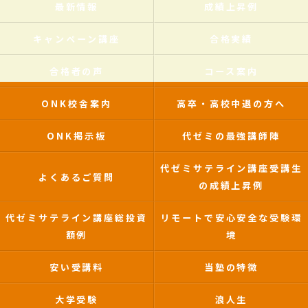
最新情報
成績上昇例
キャンペーン講座
合格実績
合格者の声
コース案内
ONK校舎案内
高卒・高校中退の方へ
ONK掲示板
代ゼミの最強講師陣
代ゼミサテライン講座受講生
よくあるご質問
の成績上昇例
代ゼミサテライン講座総投資
リモートで安心安全な受験環
額例
境
安い受講料
当塾の特徴
大学受験
浪人生