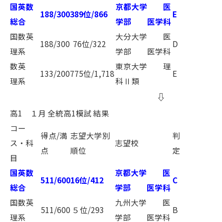
国英数
京都大学 医
188/300
389位/866
E
総合
学部 医学科
国数英
大分大学 医
188/300
76位/322
D
理系
学部 医学科
数英
東京大学 理
133/200
775位/1,718
E
理系
科Ⅱ類
⇩
高1 １月 全統高1模試 結果
コー
得点/満
志望大学別
判
ス・科
志望校
点
順位
定
目
国英数
京都大学 医
511/600
16位/412
C
総合
学部 医学科
国数英
九州大学 医
511/600
５位/293
B
理系
学部 医学科