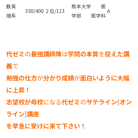
数英
熊本大学 医
350/400
２位/113
A
理系
学部 医学科
代ゼミ
の
最強講師陣
は
学問の本質
を
捉えた講
義
で
勉強の仕方
が
分かり成績
が
面白いように大幅
に上昇！
志望校が母校
になる
代ゼミ
の
サテライン(オン
ライン)講座
を早急に受けに来て下さい！