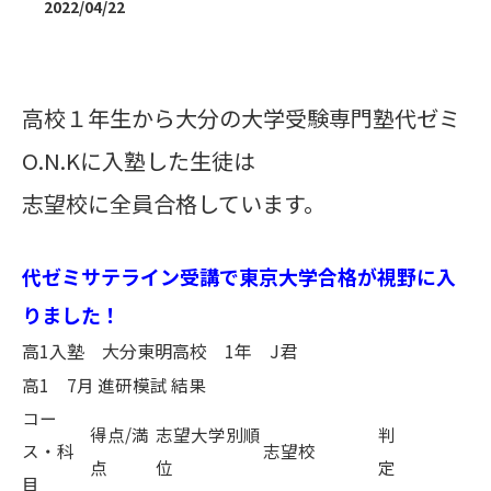
2022/04/22
高校１年生から大分の大学受験専門塾代ゼミ
O.N.Kに入塾した生徒は
志望校に全員合格しています。
代ゼミサテライン受講で東京大学合格が視野に入
りました！
高1入塾 大分東明高校 1年 J君
高1 7月 進研模試 結果
コー
得点/満
志望大学別順
判
ス・科
志望校
点
位
定
目