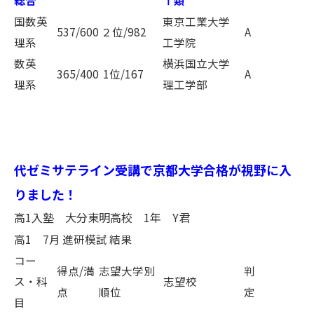
総合
Ⅰ類
国数英
東京工業大学
537/600
２位/982
A
理系
工学院
数英
横浜国立大学
365/400
1位/167
A
理系
理工学部
代ゼミサテライン受講で京都大学合格が視野に入
りました！
高1入塾 大分東明高校 1年 Y君
高1 7月 進研模試 結果
コー
得点/満
志望大学別
判
ス・科
志望校
点
順位
定
目