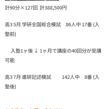
計90分×127回 計388,500円
高3 5月 学研全国総合模試 86人中 17番 (入
塾前)
入塾1ヶ後 ↓ 1ヶ月で講座の40回分が受講
可能
高3 7月 進研記述模試 142人中 8番 (入
塾後)