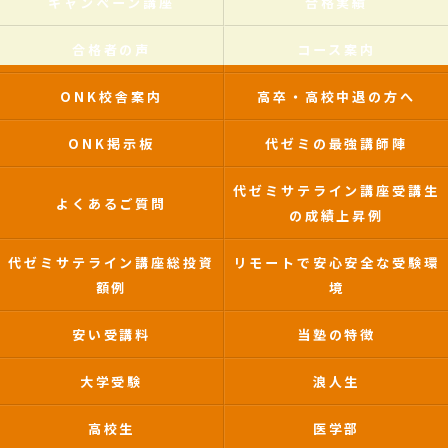
キャンペーン講座
合格実績
合格者の声
コース案内
ONK校舎案内
高卒・高校中退の方へ
ONK掲示板
代ゼミの最強講師陣
代ゼミサテライン講座受講生
よくあるご質問
の成績上昇例
代ゼミサテライン講座総投資
リモートで安心安全な受験環
額例
境
安い受講料
当塾の特徴
大学受験
浪人生
高校生
医学部