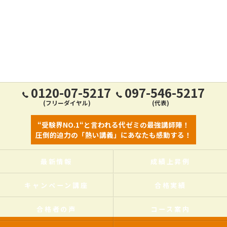
0120-07-5217
097-546-5217
(フリーダイヤル)
(代表)
“受験界NO.1“と言われる代ゼミの最強講師陣！
圧倒的迫力の「熱い講義」にあなたも感動する！
最新情報
成績上昇例
キャンペーン講座
合格実績
合格者の声
コース案内