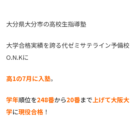
大分県大分市の高校生指導塾
大学合格実績を誇る代ゼミサテライン予備校
O.N.Kに
高1の7月に入塾
。
学年
順位を
248番
から
20
番
まで
上げて大阪
大
学
に
現役合格
！