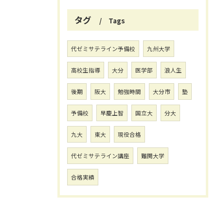
タグ
Tags
代ゼミサテライン予備校
九州大学
高校生指導
大分
医学部
浪人生
後期
阪大
勉強時間
大分市
塾
予備校
早慶上智
国立大
分大
九大
東大
現役合格
代ゼミサテライン講座
難関大学
合格実績