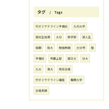
タグ
Tags
代ゼミサテライン予備校
九州大学
高校生指導
大分
医学部
浪人生
後期
阪大
勉強時間
大分市
塾
予備校
早慶上智
国立大
分大
九大
東大
現役合格
代ゼミサテライン講座
難関大学
合格実績