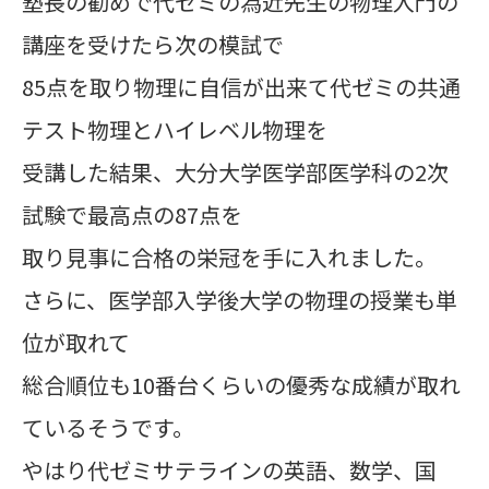
塾長の勧めで代ゼミの為近先生の物理入門の
講座を受けたら次の模試で
85点を取り物理に自信が出来て代ゼミの共通
テスト物理とハイレベル物理を
受講した
結果、大分大学医学部医学科の2次
試験で最高点の87点を
取り
見事に合格の栄冠を手に入れました。
さらに、医学部入学後大学の物理の授業も単
位が取れて
総合順位も10番
台くらいの優秀な成績が取れ
ているそうです。
やはり
代ゼミサテラインの英語、数学、国