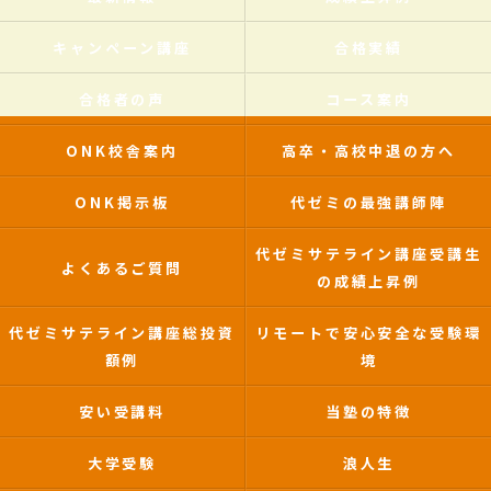
キャンペーン講座
合格実績
合格者の声
コース案内
ONK校舎案内
高卒・高校中退の方へ
ONK掲示板
代ゼミの最強講師陣
代ゼミサテライン講座受講生
よくあるご質問
の成績上昇例
代ゼミサテライン講座総投資
リモートで安心安全な受験環
額例
境
安い受講料
当塾の特徴
大学受験
浪人生