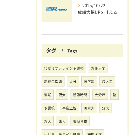
2025/10/22
成績大幅UPを叶える秋の効率学習法
タグ
Tags
代ゼミサテライン予備校
九州大学
高校生指導
大分
医学部
浪人生
後期
阪大
勉強時間
大分市
塾
予備校
早慶上智
国立大
分大
九大
東大
現役合格
代ゼミサテライン講座
難関大学